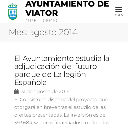
AYUNTAMIENTO DE
VIATOR
MENÚ
N.R.E.L.: 0104101
Mes:
agosto 2014
El Ayuntamiento estudia la
adjudicación del futuro
parque de La legión
Española
31 de agosto de 2014
El Consistorio dispone del proyecto que
otorgará en breve tras el estudio de las
ofertas presentadas. La inversión es de
393.684,32 euros financiados con fondos