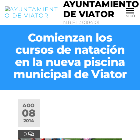
AYUNTAMIENTO
DE VIATOR
MENÚ
N.R.E.L.: 0104101
Comienzan los
cursos de natación
en la nueva piscina
municipal de Viator
AGO
08
2014
0