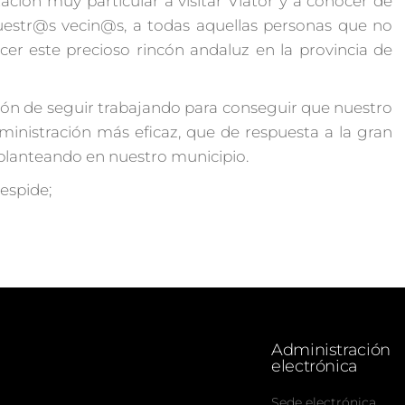
ación muy particular a visitar Viator y a conocer de
uestr@s vecin@s, a todas aquellas personas que no
cer este precioso rincón andaluz en la provincia de
ción de seguir trabajando para conseguir que nuestro
nistración más eficaz, que de respuesta a la gran
planteando en nuestro municipio.
espide;
Administración
electrónica
Sede electrónica