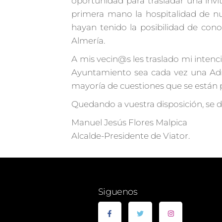
oportunidad para trasladar una invit
primera mano la hospitalidad de n
hayan tenido la posibilidad de cono
Almería.
A mis vecin@s les traslado mi inten
Ayuntamiento sea cada vez una Admi
mayoría de cuestiones que se están 
Quedando a vuestra disposición, se d
Manuel Jesús Flores Malpica
Alcalde-Presidente de Viator.
Siguenos