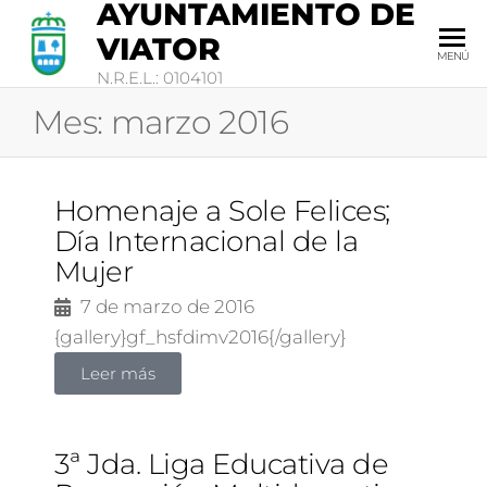
AYUNTAMIENTO DE
VIATOR
MENÚ
N.R.E.L.: 0104101
Mes:
marzo 2016
Homenaje a Sole Felices;
Día Internacional de la
Mujer
7 de marzo de 2016
{gallery}gf_hsfdimv2016{/gallery}
Leer más
3ª Jda. Liga Educativa de