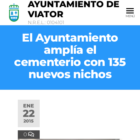
AYUNTAMIENTO DE
VIATOR
MENÚ
N.R.E.L.: 0104101
El Ayuntamiento
amplía el
cementerio con 135
nuevos nichos
ENE
22
2015
0