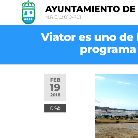
AYUNTAMIENTO DE
N.R.E.L.: 0104101
Viator es uno de 
programa 
FEB
19
2018
0