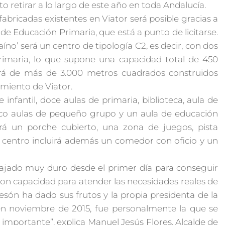
o retirar a lo largo de este año en toda Andalucía.
efabricadas existentes en Viator será posible gracias a
de Educación Primaria, que está a punto de licitarse.
íno’ será un centro de tipología C2, es decir, con dos
 Primaria, lo que supone una capacidad total de 450
ndrá de más de 3.000 metros cuadrados construidos
amiento de Viator.
 infantil, doce aulas de primaria, biblioteca, aula de
cinco aulas de pequeño grupo y un aula de educación
uirá un porche cubierto, una zona de juegos, pista
El centro incluirá además un comedor con oficio y un
ajado muy duro desde el primer día para conseguir
on capacidad para atender las necesidades reales de
tesón ha dado sus frutos y la propia presidenta de la
 en noviembre de 2015, fue personalmente la que se
mportante”, explica Manuel Jesús Flores, Alcalde de