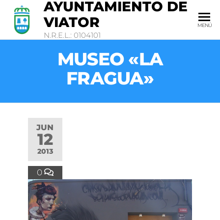
AYUNTAMIENTO DE
VIATOR
MENÚ
N.R.E.L.: 0104101
MUSEO «LA
FRAGUA»
JUN
12
2013
0