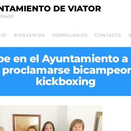
NTAMIENTO DE VIATOR
0104101
CIO
BIENVENIDA
FORMULARIOS
CONTACTO
ibe en el Ayuntamiento a 
 proclamarse bicampeo
kickboxing