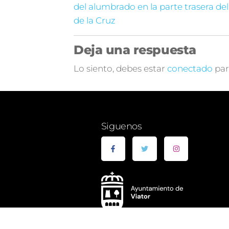
del alumbrado en la parte trasera del
de la Cruz
Deja una respuesta
Lo siento, debes estar
conectado
par
Siguenos