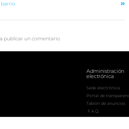
 barrio
a publicar un comentario.
Administración
electrónica
Sede electrónica
Portal de transparen
Tablón de anuncios
F.A.Q.
8/8/2026 - 17:14:9