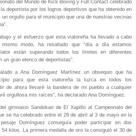
eonato del Mundo de Kick Boxing y Full Contact celebrado
 la deportista por los logros deportivos que ha obtenido en
un orgullo para el municipio que una de nuestras vecinas
na”.
abajo y el esfuerzo que esta viatoreña ha llevado a cabo
l mismo modo, ha resaltado que “día a día estamos
tor están superando todos los límites en diferentes
n un gran elenco de deportistas”.
egalado a Ana Domínguez Martínez un obsequio que ha
cipio para que esta viatoreña la luzca en todos los
ir de ahora llevaré la bandera de mi pueblo a cualquier
aré orgullosa mis raíces”, ha declarado Ana Domínguez.
 del gimnasio Sandokan de El Xapillo al Campeonato del
e se ha celebrado entre el 29 de abril al 3 de mayo en la
 pesaje Domínguez conseguía poder participar en dos
54 kilos. La primera medalla de oro la consiguió el 30 de