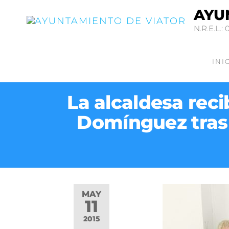
AYU
N.R.E.L.: 
INI
La alcaldesa rec
Domínguez tras
MAY
11
2015