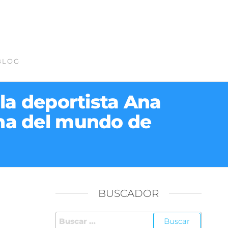
BLOG
la deportista Ana
na del mundo de
BUSCADOR