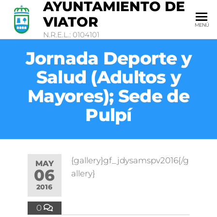
AYUNTAMIENTO DE
VIATOR
MENÚ
N.R.E.L.: 0104101
Jornada Deporte y
Salud (Adultos y
Mayores); Sede de
Pulpí
{gallery}gf_jdysamspv2016{/g
MAY
06
allery}
2016
0