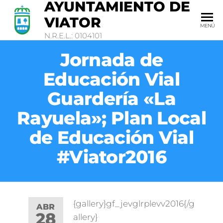
AYUNTAMIENTO DE
VIATOR
MENÚ
N.R.E.L.: 0104101
Jornada de
Educación Vial
Guardería «La
Rayuela»; Plan Local
de Educación Vial
#Viator2016
{gallery}gf_jevglrplevv2016{/g
ABR
28
allery}