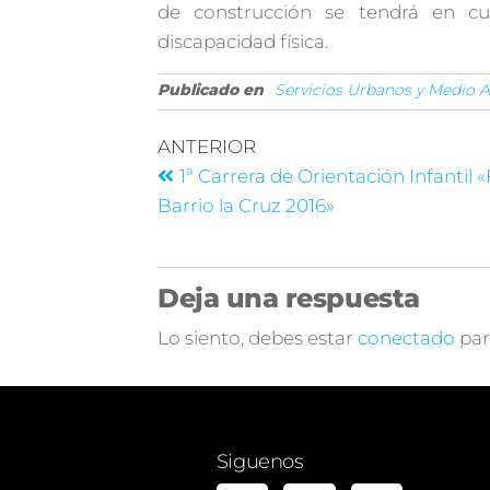
de construcción se tendrá en cue
discapacidad física.
Publicado en
Servicios Urbanos y Medio 
ANTERIOR
1ª Carrera de Orientación Infantil «
Barrio la Cruz 2016»
Deja una respuesta
Lo siento, debes estar
conectado
par
Siguenos