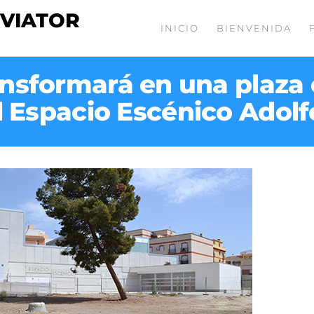
 VIATOR
INICIO
BIENVENIDA
nsformará en una plaza
l Espacio Escénico Adol