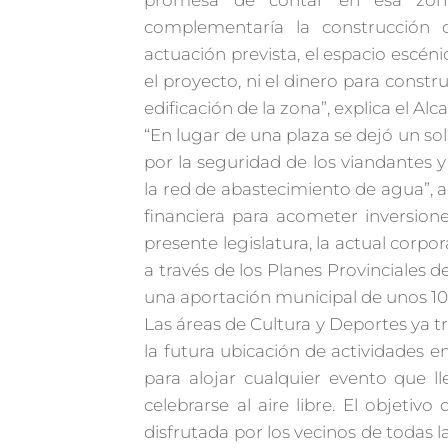
promesa de contar en esa zon
complementaría la construcción d
actuación prevista, el espacio escén
el proyecto, ni el dinero para constr
edificación de la zona”, explica el Al
“En lugar de una plaza se dejó un so
por la seguridad de los viandantes y 
la red de abastecimiento de agua”, añ
financiera para acometer inversione
presente legislatura, la actual corpo
a través de los Planes Provinciales d
una aportación municipal de unos 10
Las áreas de Cultura y Deportes ya tr
la futura ubicación de actividades
para alojar cualquier evento que ll
celebrarse al aire libre. El objeti
disfrutada por los vecinos de todas l