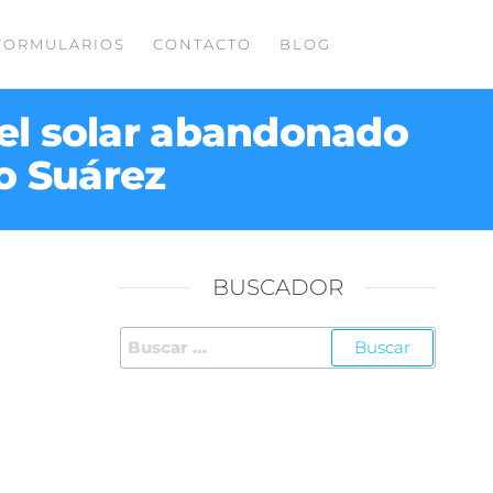
FORMULARIOS
CONTACTO
BLOG
 el solar abandonado
fo Suárez
BUSCADOR