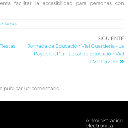
nta facilitar la accesibilidad para personas con
Ambiente
SIGUIENTE
Fiestas
Jornada de Educación Vial Guardería «La
Rayuela»; Plan Local de Educación Vial
#Viator2016
a publicar un comentario.
Administración
electrónica