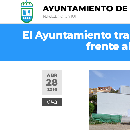
AYUNTAMIENTO DE
N.R.E.L.: 0104101
El Ayuntamiento tra
frente a
ABR
28
2016
0