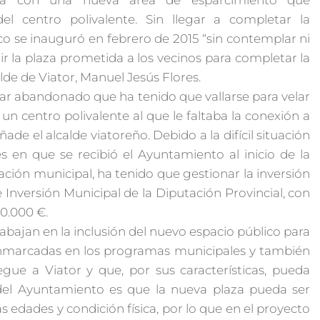
a con una nueva área de esparcimiento que
el centro polivalente. Sin llegar a completar la
ico se inauguró en febrero de 2015 “sin contemplar ni
uir la plaza prometida a los vecinos para completar la
calde de Viator, Manuel Jesús Flores.
lar abandonado que ha tenido que vallarse para velar
un centro polivalente al que le faltaba la conexión a
ade el alcalde viatoreño. Debido a la difícil situación
s en que se recibió el Ayuntamiento al inicio de la
ración municipal, ha tenido que gestionar la inversión
e Inversión Municipal de la Diputación Provincial, con
0.000 €.
abajan en la inclusión del nuevo espacio público para
 enmarcadas en los programas municipales y también
egue a Viator y que, por sus características, pueda
vo del Ayuntamiento es que la nueva plaza pueda ser
as edades y condición física, por lo que en el proyecto