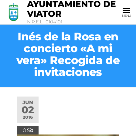
AYUNTAMIENTO DE
VIATOR
MENÚ
N.R.E.L.: 0104101
Inés de la Rosa en
concierto «A mi
vera» Recogida de
invitaciones
JUN
02
2016
0