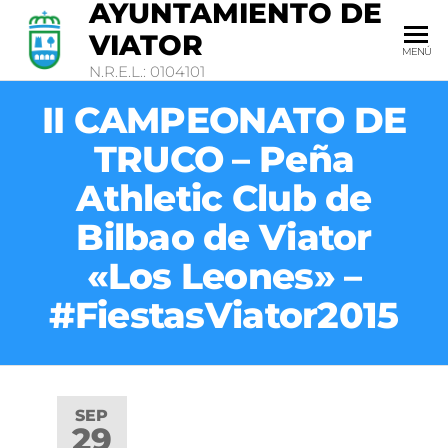
AYUNTAMIENTO DE
VIATOR
MENÚ
N.R.E.L.: 0104101
II CAMPEONATO DE
TRUCO – Peña
Athletic Club de
Bilbao de Viator
«Los Leones» –
#FiestasViator2015
SEP
29