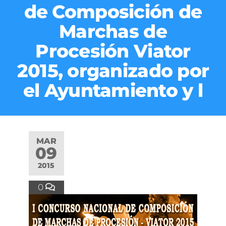
de Composición de
Marchas de
Procesión Viator
2015, organizado por
el Ayuntamiento y l
MAR
09
2015
0