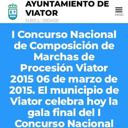
AYUNTAMIENTO DE
VIATOR
MENÚ
N.R.E.L.: 0104101
I Concurso Nacional
de Composición de
Marchas de
Procesión Viator
2015 06 de marzo de
2015. El municipio de
Viator celebra hoy la
gala final del I
Concurso Nacional