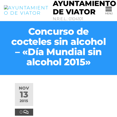
AYUNTAMIENTO
DE VIATOR
MENÚ
N.R.E.L.: 0104101
Concurso de
cocteles sin alcohol
– «Día Mundial sin
alcohol 2015»
NOV
13
2015
0