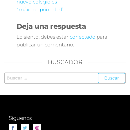
nuevo colegio es
“máxima prioridad”
Deja una respuesta
Lo siento, debes estar
conectado
para
publicar un comentario.
BUSCADOR
Siguenos