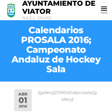
AYUNTAMIENTO DE
VIATOR
MENÚ
N.R.E.L.: 0104101
Calendarios
PROSALA 2016;
Campeonato
Andaluz de Hockey
Sala
{gallery}201604/calprosala{/g
ABR
01
allery}
2016