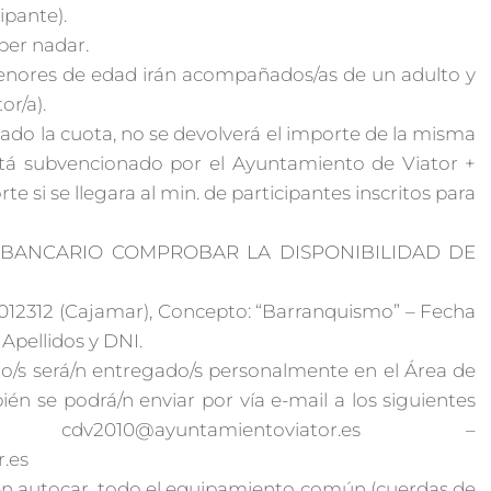
ipante).
ber nadar.
menores de edad irán acompañados/as de un adulto y
or/a).
sado la cuota, no se devolverá el importe de la misma
stá subvencionado por el Ayuntamiento de Viator +
e si se llegara al min. de participantes inscritos para
O BANCARIO COMPROBAR LA DISPONIBILIDAD DE
0012312 (Cajamar), Concepto: “Barranquismo” – Fecha
 Apellidos y DNI.
ario/s será/n entregado/s personalmente en el Área de
én se podrá/n enviar por vía e-mail a los siguientes
 cdv2010@ayuntamientoviator.es –
.es
 en autocar, todo el equipamiento común (cuerdas de