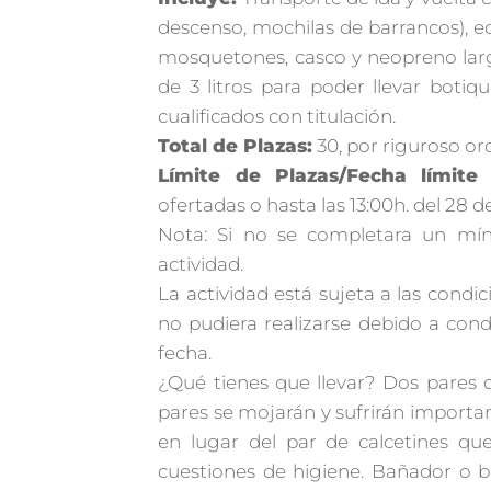
descenso, mochilas de barrancos), e
mosquetones, casco y neopreno larg
de 3 litros para poder llevar boti
cualificados con titulación.
Total de Plazas:
30, por riguroso or
Límite de Plazas/Fecha límite 
ofertadas o hasta las 13:00h. del 28 d
Nota: Si no se completara un mín
actividad.
La actividad está sujeta a las condi
no pudiera realizarse debido a cond
fecha.
¿Qué tienes que llevar? Dos pares 
pares se mojarán y sufrirán importa
en lugar del par de calcetines q
cuestiones de higiene. Bañador o bi