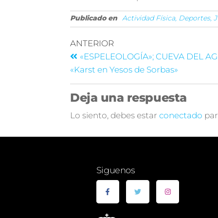
Publicado en
Actividad Física, Deportes,
ANTERIOR
«ESPELEOLOGÍA»; CUEVA DEL A
«Karst en Yesos de Sorbas»
Deja una respuesta
Lo siento, debes estar
conectado
par
Siguenos