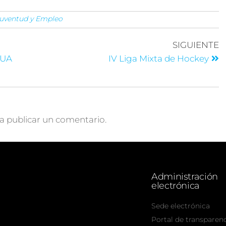
 Juventud y Empleo
SIGUIENTE
GUA
IV Liga Mixta de Hockey
a publicar un comentario.
Administración
electrónica
Sede electrónica
Portal de transparen