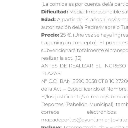
(La comida es por cuenta del/a partic
Dificultad:
Media. Imprescindible sa
Edad:
A partir de 14 años. (Los/as 
autorización del/a Padre/Madre o Tut
Precio:
25 €. (Una vez se haya ingre
bajo ningún concepto). El precio e
subvencionará totalmente el transport
realizar la act. (15).
ANTES DE REALIZAR EL INGRES
PLAZAS.
Nº C.C: IBAN ES90 3058 0118 10 272
de la Act. – Especificando el Nombre,
El/los justificante/s o recibo/s banc
Deportes (Pabellón Municipal), tambi
correos electrónicos:
mapadeportes@ayuntamientoviator
Incluye:
Transporte de ida y vuelta