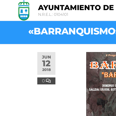
AYUNTAMIENTO DE
N.R.E.L.: 0104101
«BARRANQUISMO»; 
JUN
12
2018
0