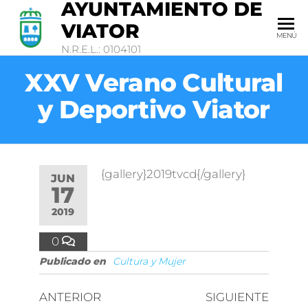
AYUNTAMIENTO DE
VIATOR
MENÚ
N.R.E.L.: 0104101
XXV Verano Cultural
y Deportivo Viator
{gallery}2019tvcd{/gallery}
JUN
17
2019
0
Publicado en
Cultura y Mujer
ANTERIOR
SIGUIENTE