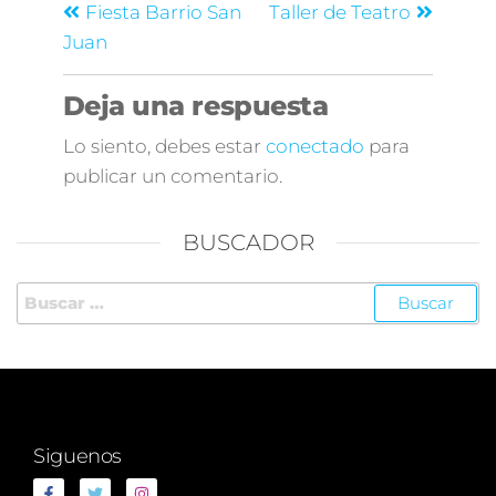
Fiesta Barrio San
Taller de Teatro
Juan
Deja una respuesta
Lo siento, debes estar
conectado
para
publicar un comentario.
BUSCADOR
Siguenos