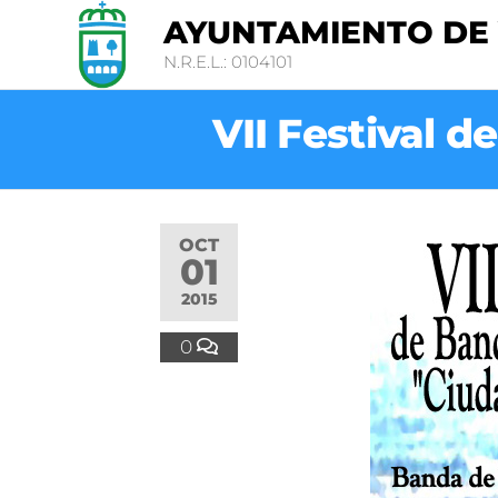
AYUNTAMIENTO DE
N.R.E.L.: 0104101
VII Festival 
OCT
01
2015
0