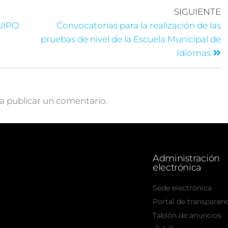
SIGUIENTE
UIPO
Convocatorias para la realización de las
pruebas de nivel de la Escuela Municipal de
Idiomas
a publicar un comentario.
Administración
electrónica
Sede electrónica
Portal de transparen
Tablón de anuncios