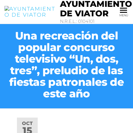
AYUNTAMIENTO
DE VIATOR
MENÚ
N.R.E.L.: 0104101
Una recreación del
popular concurso
televisivo “Un, dos,
tres”, preludio de las
fiestas patronales de
este año
OCT
15