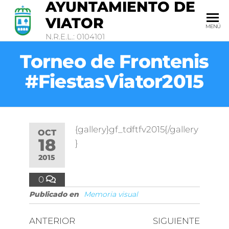
AYUNTAMIENTO DE
VIATOR
MENÚ
N.R.E.L.: 0104101
Torneo de Frontenis
#FiestasViator2015
{gallery}gf_tdftfv2015{/gallery
OCT
18
}
2015
0
Publicado en
Memoria visual
ANTERIOR
SIGUIENTE