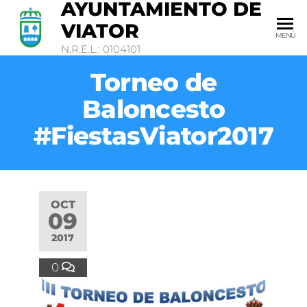
AYUNTAMIENTO DE
VIATOR
MENÚ
N.R.E.L.: 0104101
Torneo de
Baloncesto
#FiestasViator2017
OCT
09
2017
0