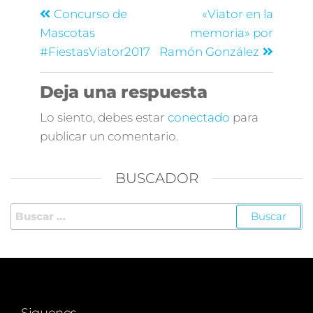
Concurso de
«Viator en la
Mascotas
memoria» por
#FiestasViator2017
Ramón González
Deja una respuesta
Lo siento, debes estar
conectado
para
publicar un comentario.
BUSCADOR