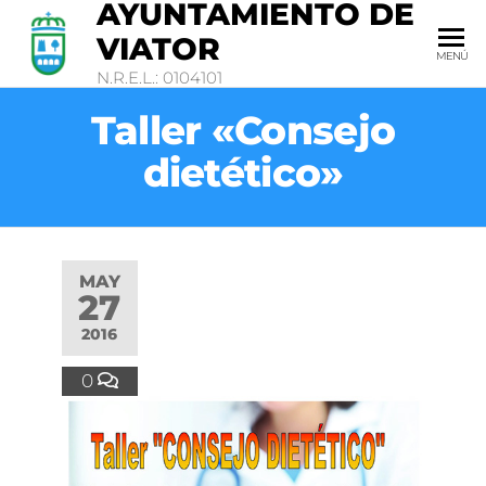
AYUNTAMIENTO DE
VIATOR
MENÚ
N.R.E.L.: 0104101
Taller «Consejo
dietético»
MAY
27
2016
0