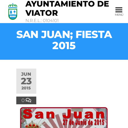
AYUNTAMIENTO DE
VIATOR
MENÚ
N.R.E.L.: 0104101
SAN JUAN; FIESTA
2015
JUN
23
2015
0