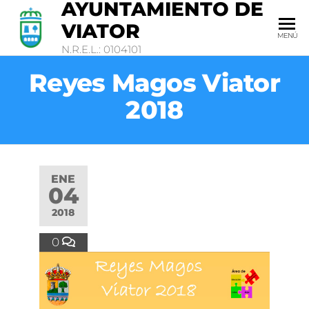
AYUNTAMIENTO DE
VIATOR
MENÚ
N.R.E.L.: 0104101
Reyes Magos Viator
2018
ENE
04
2018
0