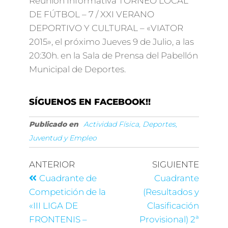
Reunión Informativa TORNEO LOCAL
DE FÚTBOL – 7 / XXI VERANO
DEPORTIVO Y CULTURAL – «VIATOR
2015», el próximo Jueves 9 de Julio, a las
20:30h. en la Sala de Prensa del Pabellón
Municipal de Deportes.
SÍGUENOS EN FACEBOOK!!
Publicado en
Actividad Física, Deportes,
Juventud y Empleo
ANTERIOR
SIGUIENTE
Cuadrante de
Cuadrante
Competición de la
(Resultados y
«III LIGA DE
Clasificación
FRONTENIS –
Provisional) 2ª