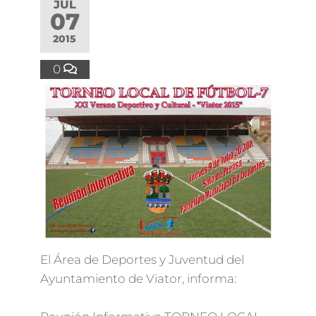
JUL
07
2015
0
El Área de Deportes y Juventud del
Ayuntamiento de Viator, informa: