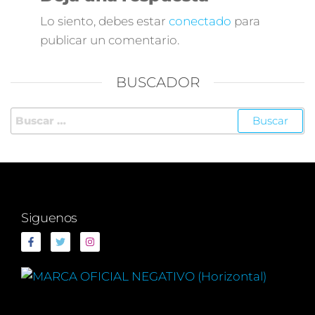
Lo siento, debes estar
conectado
para
publicar un comentario.
BUSCADOR
Siguenos