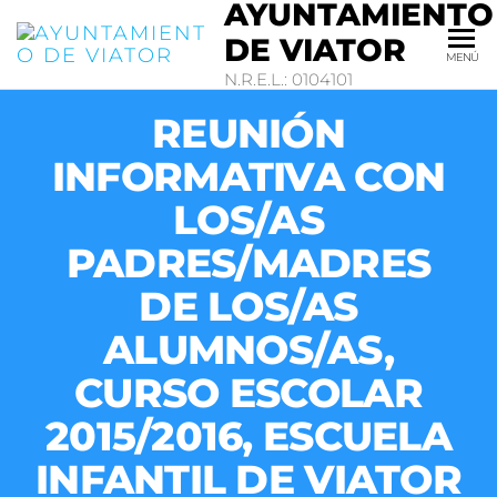
AYUNTAMIENTO
DE VIATOR
MENÚ
N.R.E.L.: 0104101
REUNIÓN
INFORMATIVA CON
LOS/AS
PADRES/MADRES
DE LOS/AS
ALUMNOS/AS,
CURSO ESCOLAR
2015/2016, ESCUELA
INFANTIL DE VIATOR