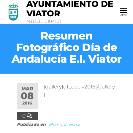
AYUNTAMIENTO DE
VIATOR
MENÚ
N.R.E.L.: 0104101
Resumen
Fotográfico Día de
Andalucía E.I. Viator
{gallery}gf_daeiv2016{/gallery
MAR
08
}
2016
0
Publicado en
Memoria visual