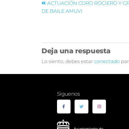
ACTUACIÓN CORO ROCIERO Y G
DE BAILE AMUVI
Deja una respuesta
Lo siento, debes estar
conectado
par
Siguenos