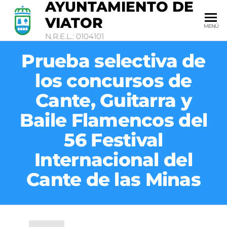
AYUNTAMIENTO DE
VIATOR
MENÚ
N.R.E.L.: 0104101
Prueba selectiva de
los concursos de
Cante, Guitarra y
Baile Flamencos del
56 Festival
Internacional del
Cante de las Minas