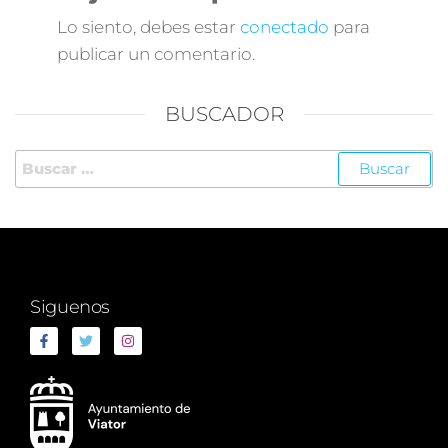
Lo siento, debes estar
conectado
para
publicar un comentario.
BUSCADOR
Siguenos