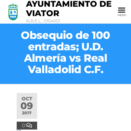
AYUNTAMIENTO DE
VIATOR
MENÚ
N.R.E.L.: 0104101
Obsequio de 100
entradas; U.D.
Almería vs Real
Valladolid C.F.
OCT
09
2017
0