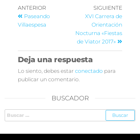
ANTERIOR
SIGUIENTE
Paseando
XVI Carrera de
Villaespesa
Orientación
Nocturna «Fiestas
de Viator 2017»
Deja una respuesta
Lo siento, debes estar
conectado
para
publicar un comentario.
BUSCADOR