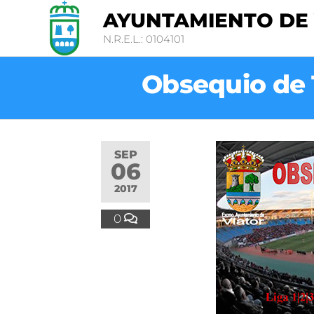
AYUNTAMIENTO DE
N.R.E.L.: 0104101
Obsequio de 1
SEP
06
2017
0