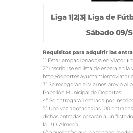
Liga 1|2|3| Liga de Fút
Sábado 09/S
Requisitos para adquirir las entr
1º Estar empadronado/a en Viator (im
2º Inscribirse en lista de espera en l
http://deportes.ayuntamientoviator.
3º Se recogerán el Viernes previo al p
Pabellón Municipal de Deportes.
4º Se entregará 1 entrada por inscrip
5º Una vez agotadas las 100 entradas
dichas entradas pasarán a un “listad
la U.D. Almería.
6º Aquellos/as que no tengan medios p