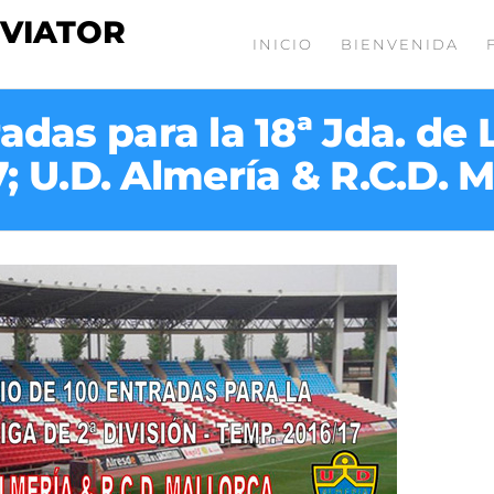
 VIATOR
INICIO
BIENVENIDA
das para la 18ª Jda. de L
; U.D. Almería & R.C.D. 