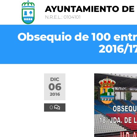
AYUNTAMIENTO DE
N.R.E.L.: 0104101
Obsequio de 100 entra
2016/17
DIC
06
2016
0