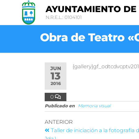
AYUNTAMIENTO DE
N.R.E.L.: 0104101
Obra de Teatro «
{gallery}gf_odtcdvcptv2016
JUN
13
2016
0
Publicado en
Memoria visual
ANTERIOR
Taller de iniciación a la fotografía di
Jda.)