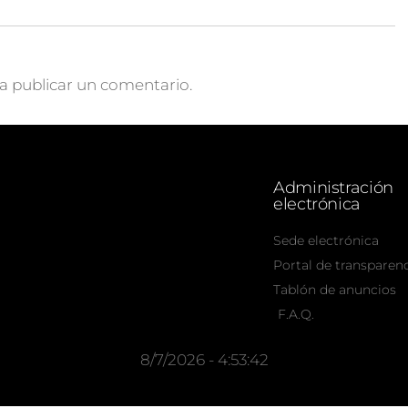
a publicar un comentario.
Administración
electrónica
Sede electrónica
Portal de transparen
Tablón de anuncios
F.A.Q.
8/7/2026 - 4:53:42