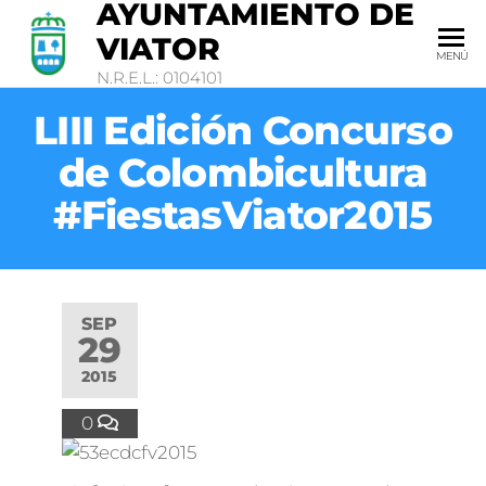
AYUNTAMIENTO DE
VIATOR
MENÚ
N.R.E.L.: 0104101
LIII Edición Concurso
de Colombicultura
#FiestasViator2015
SEP
29
2015
0