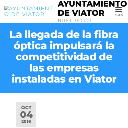
AYUNTAMIENTO
DE VIATOR
MENÚ
N.R.E.L.: 0104101
La llegada de la fibra
óptica impulsará la
competitividad de
las empresas
instaladas en Viator
OCT
04
2016