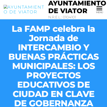
AYUNTAMIENTO
DE VIATOR
MENÚ
N.R.E.L.: 0104101
La FAMP celebra la
Jornada de
INTERCAMBIO Y
BUENAS PRÁCTICAS
MUNICIPALES: LOS
PROYECTOS
EDUCATIVOS DE
CIUDAD EN CLAVE
DE GOBERNANZA