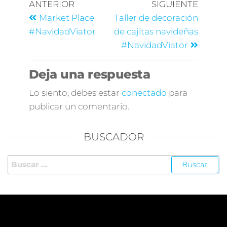
ANTERIOR
SIGUIENTE
Market Place
Taller de decoración
#NavidadViator
de cajitas navideñas
#NavidadViator
Deja una respuesta
Lo siento, debes estar
conectado
para
publicar un comentario.
BUSCADOR