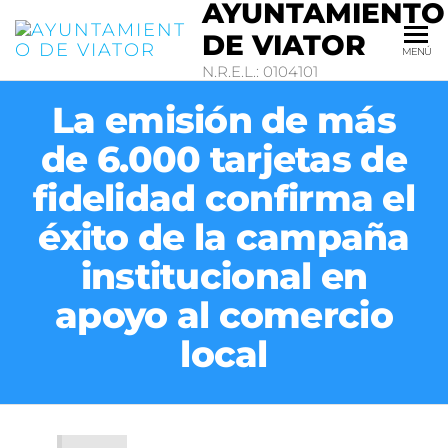
AYUNTAMIENTO
DE VIATOR
MENÚ
N.R.E.L.: 0104101
La emisión de más
de 6.000 tarjetas de
fidelidad confirma el
éxito de la campaña
institucional en
apoyo al comercio
local