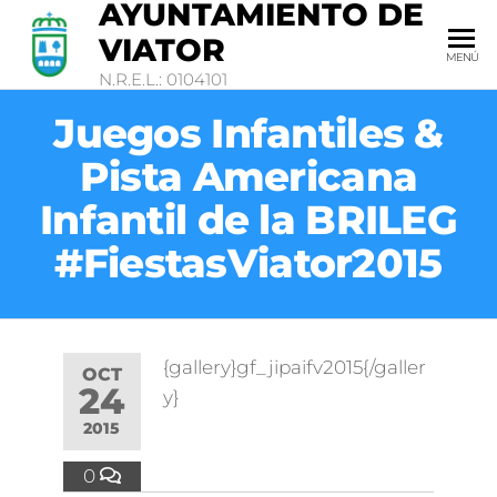
AYUNTAMIENTO DE
VIATOR
MENÚ
N.R.E.L.: 0104101
Juegos Infantiles &
Pista Americana
Infantil de la BRILEG
#FiestasViator2015
{gallery}gf_jipaifv2015{/galler
OCT
24
y}
2015
0