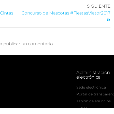
SIGUIENTE
 Cintas
Concurso de Mascotas #FiestasViator2017
a publicar un comentario.
Administración
electrónica
Sede electrónica
Portal de transparen
Tablón de anuncios
F.A.Q.