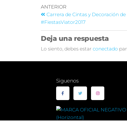
ANTERIOR
Carrera de Cintas y Decoración de
#FiestasViator2017
Deja una respuesta
Lo siento, debes estar
conectado
par
Siguenos