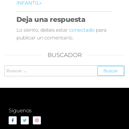
INFANTIL»
Deja una respuesta
Lo siento, debes estar
conectado
para
publicar un comentario.
BUSCADOR
Siguenos