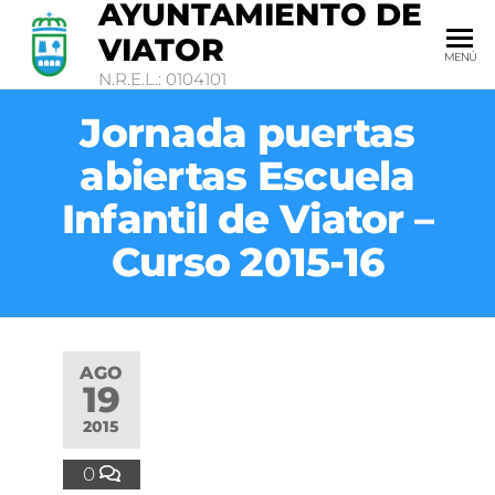
AYUNTAMIENTO DE
VIATOR
MENÚ
N.R.E.L.: 0104101
Jornada puertas
abiertas Escuela
Infantil de Viator –
Curso 2015-16
AGO
19
2015
0