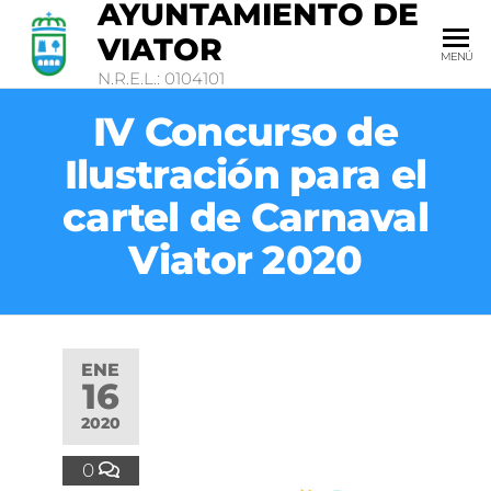
AYUNTAMIENTO DE
VIATOR
MENÚ
N.R.E.L.: 0104101
IV Concurso de
Ilustración para el
cartel de Carnaval
Viator 2020
ENE
16
2020
0