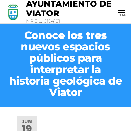
AYUNTAMIENTO DE
VIATOR
MENÚ
N.R.E.L.: 0104101
Conoce los tres
nuevos espacios
públicos para
interpretar la
historia geológica de
Viator
JUN
19