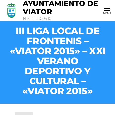
AYUNTAMIENTO DE
VIATOR
MENÚ
N.R.E.L.: 0104101
III LIGA LOCAL DE
FRONTENIS –
«VIATOR 2015» – XXI
VERANO
DEPORTIVO Y
CULTURAL –
«VIATOR 2015»