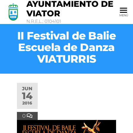
AYUNTAMIENTO DE
VIATOR
MENÚ
N.R.E.L.: 0104101
II Festival de Balie
Escuela de Danza
VIATURRIS
JUN
14
2016
0