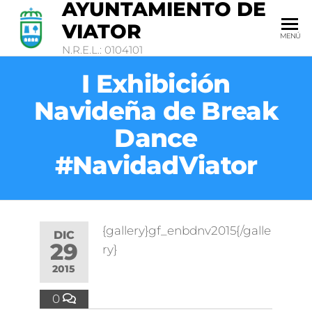
AYUNTAMIENTO DE
VIATOR
MENÚ
N.R.E.L.: 0104101
I Exhibición
Navideña de Break
Dance
#NavidadViator
{gallery}gf_enbdnv2015{/galle
DIC
29
ry}
2015
0