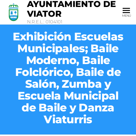
AYUNTAMIENTO DE
VIATOR
MENÚ
N.R.E.L.: 0104101
Exhibición Escuelas
Municipales; Baile
Moderno, Baile
Folclórico, Baile de
Salón, Zumba y
Escuela Municipal
de Baile y Danza
Viaturris