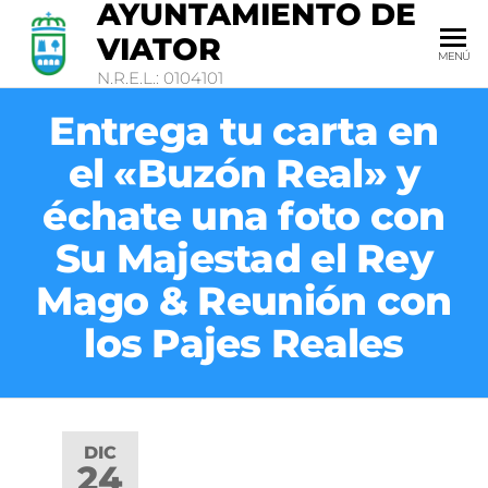
AYUNTAMIENTO DE
VIATOR
MENÚ
N.R.E.L.: 0104101
Entrega tu carta en
el «Buzón Real» y
échate una foto con
Su Majestad el Rey
Mago & Reunión con
los Pajes Reales
DIC
24