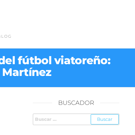
BLOG
el fútbol viatoreño:
 Martínez
BUSCADOR