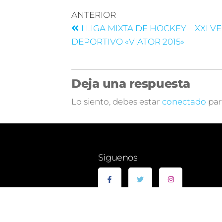
ANTERIOR
I LIGA MIXTA DE HOCKEY – XXI 
DEPORTIVO «VIATOR 2015»
Deja una respuesta
Lo siento, debes estar
conectado
par
Siguenos