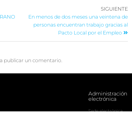
SIGUIENTE
VERANO
En menos de dos meses una veintena de
personas encuentran trabajo gracias al
Pacto Local por el Empleo
a publicar un comentario.
Administración
electrónica
Sede electrónica
Portal de transparen
Tablón de anuncios