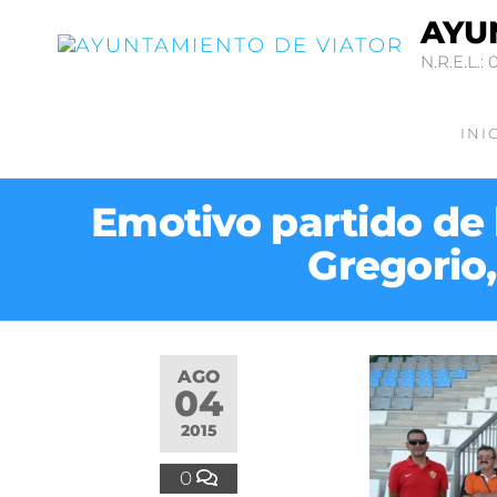
AYU
N.R.E.L.: 
INI
Emotivo partido de 
Gregorio
AGO
04
2015
0