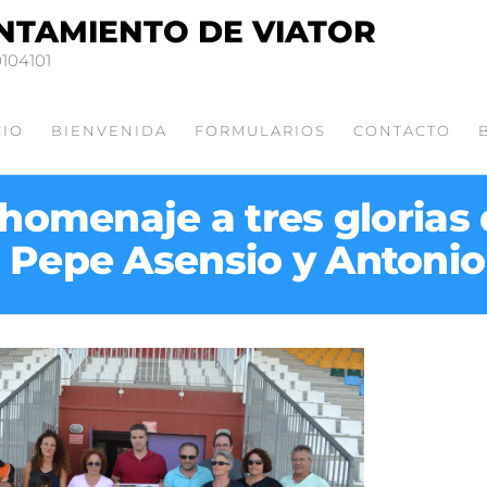
NTAMIENTO DE VIATOR
0104101
CIO
BIENVENIDA
FORMULARIOS
CONTACTO
homenaje a tres glorias d
, Pepe Asensio y Antonio