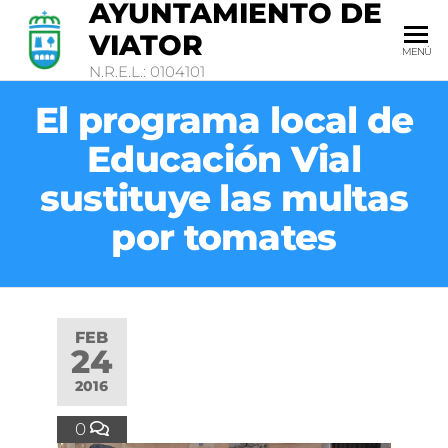
AYUNTAMIENTO DE
VIATOR
MENÚ
N.R.E.L.: 0104101
El programa local de
Educación Vial
sustituye las multas
por tomates
FEB
24
2016
0